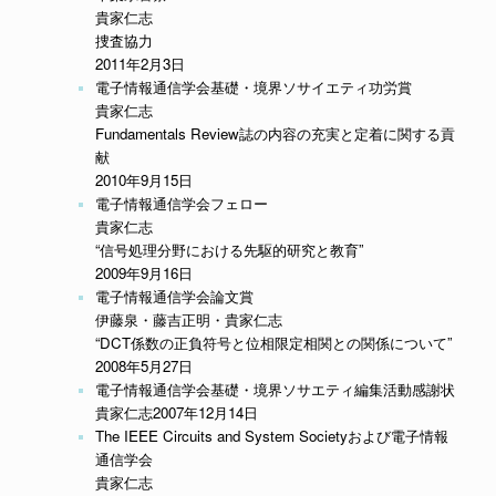
貴家仁志
捜査協力
2011年2月3日
電子情報通信学会基礎・境界ソサイエティ功労賞
貴家仁志
Fundamentals Review誌の内容の充実と定着に関する貢
献
2010年9月15日
電子情報通信学会フェロー
貴家仁志
“信号処理分野における先駆的研究と教育”
2009年9月16日
電子情報通信学会論文賞
伊藤泉・藤吉正明・貴家仁志
“DCT係数の正負符号と位相限定相関との関係について”
2008年5月27日
電子情報通信学会基礎・境界ソサエティ編集活動感謝状
貴家仁志
2007年12月14日
The IEEE Circuits and System Societyおよび電子情報
通信学会
貴家仁志