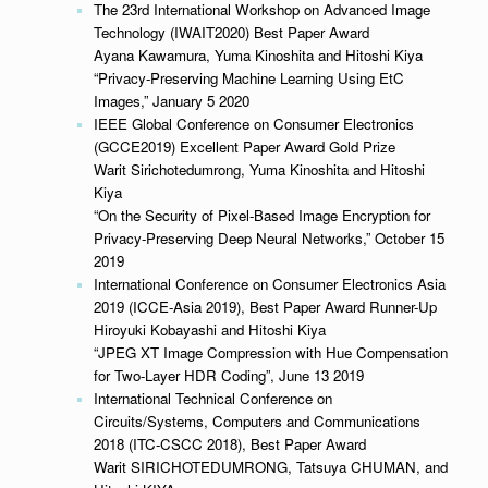
The 23rd International Workshop on Advanced Image
Technology (IWAIT2020) Best Paper Award
Ayana Kawamura, Yuma Kinoshita and Hitoshi Kiya
“Privacy-Preserving Machine Learning Using EtC
Images,” January 5 2020
IEEE Global Conference on Consumer Electronics
(GCCE2019) Excellent Paper Award Gold Prize
Warit Sirichotedumrong, Yuma Kinoshita and Hitoshi
Kiya
“On the Security of Pixel-Based Image Encryption for
Privacy-Preserving Deep Neural Networks,” October 15
2019
International Conference on Consumer Electronics Asia
2019 (ICCE-Asia 2019), Best Paper Award Runner-Up
Hiroyuki Kobayashi and Hitoshi Kiya
“JPEG XT Image Compression with Hue Compensation
for Two-Layer HDR Coding”, June 13 2019
International Technical Conference on
Circuits/Systems, Computers and Communications
2018 (ITC-CSCC 2018), Best Paper Award
Warit SIRICHOTEDUMRONG, Tatsuya CHUMAN, and