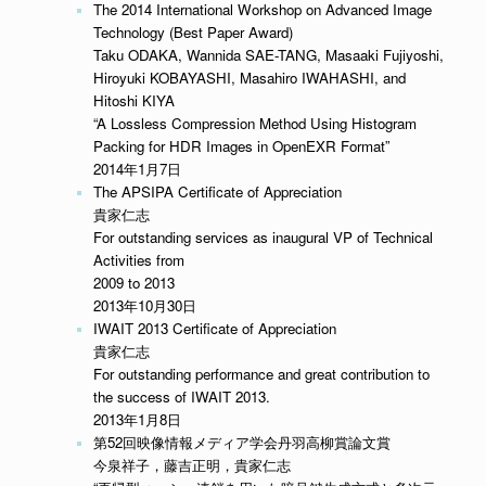
The 2014 International Workshop on Advanced Image
Technology (Best Paper Award)
Taku ODAKA, Wannida SAE-TANG, Masaaki Fujiyoshi,
Hiroyuki KOBAYASHI, Masahiro IWAHASHI, and
Hitoshi KIYA
“A Lossless Compression Method Using Histogram
Packing for HDR Images in OpenEXR Format”
2014年1月7日
The APSIPA Certificate of Appreciation
貴家仁志
For outstanding services as inaugural VP of Technical
Activities from
2009 to 2013
2013年10月30日
IWAIT 2013 Certificate of Appreciation
貴家仁志
For outstanding performance and great contribution to
the success of IWAIT 2013.
2013年1月8日
第52回映像情報メディア学会丹羽高柳賞論文賞
今泉祥子，藤吉正明，貴家仁志