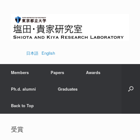
コ
ン
テ
ン
ツ
へ
ス
キ
ッ
日本語
English
プ
Members
Papers
Awards
Ph.d. alumni
Graduates
Back to Top
受賞