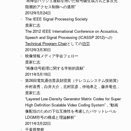
“再帰型ハッシュ連鎖を用いた暗号鍵生成方式と多次元
階層的アクセス制御への適用”
2012年5月24日
The IEEE Signal Processing Society
貴家仁志
The 2012 IEEE International Conference on Acoustics,
Speech and Signal Processing (ICASSP 2012)への
Technical Program Chair
としての
功労
2012年3月30日
映像情報メディア学会フェロー
貴家仁志
“画像信号処理に関する学術的貢献”
2011年5月19日
第26回電気通信普及財団賞（テレコムシステム技術賞）
外村喜秀，白井大介，北村匡彦，仲地孝之，藤井竜也，
貴家仁志
“Layered Low-Density Generator Matrix Codes for Super
High Definition Scalable Video Coding System”，“動画
像配信のための下位互換性を考慮したパケットレベル
LDGM符号の構成と理論解析”
2011年3月22日
千葉県警察