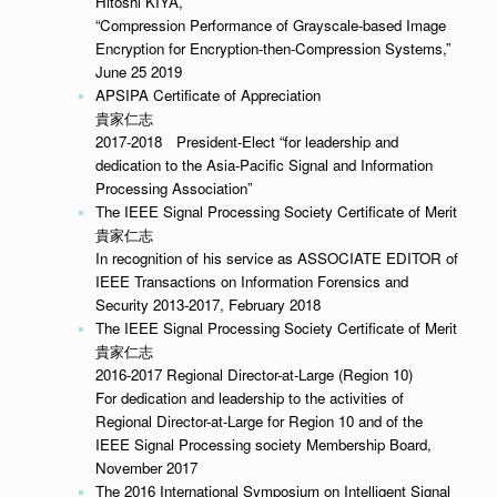
Hitoshi KIYA,
“Compression Performance of Grayscale-based Image
Encryption for Encryption-then-Compression Systems,”
June 25 2019
APSIPA Certificate of Appreciation
貴家仁志
2017-2018 President-Elect “for leadership and
dedication to the Asia-Pacific Signal and Information
Processing Association”
The IEEE Signal Processing Society Certificate of Merit
貴家仁志
In recognition of his service as ASSOCIATE EDITOR of
IEEE Transactions on Information Forensics and
Security 2013-2017, February 2018
The IEEE Signal Processing Society Certificate of Merit
貴家仁志
2016-2017 Regional Director-at-Large (Region 10)
For dedication and leadership to the activities of
Regional Director-at-Large for Region 10 and of the
IEEE Signal Processing society Membership Board,
November 2017
The 2016 International Symposium on Intelligent Signal